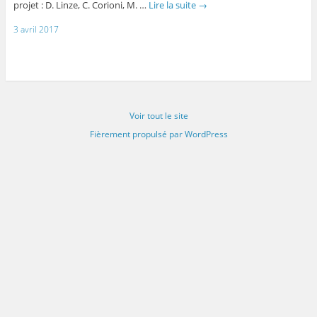
projet : D. Linze, C. Corioni, M. …
Lire la suite
→
3 avril 2017
Voir tout le site
Fièrement propulsé par WordPress