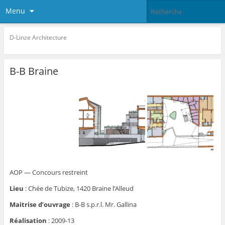
Menu
D-Linze Architecture
B-B Braine
AOP — Concours restreint
Lieu
: C
hée de Tubize, 1420 Braine l’Alleud
Maitrise d’ouvrage
:
B-B s.p.r.l. Mr. Gallina
Réalisation
:
2009-13