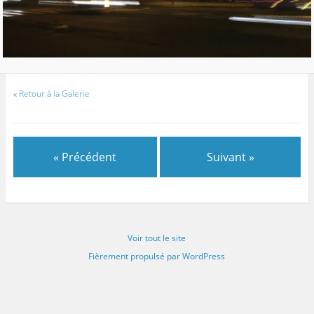
«
Retour à la Galerie
« Précédent
Suivant »
Voir tout le site
Fièrement propulsé par WordPress